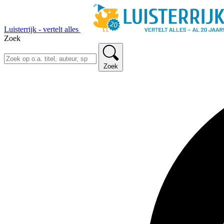
Luisterrijk - vertelt alles
Zoek
Zoek