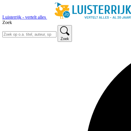
Luisterrijk - vertelt alles
Zoek
Zoek