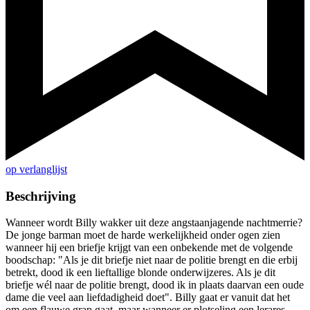
op verlanglijst
Beschrijving
Wanneer wordt Billy wakker uit deze angstaanjagende nachtmerrie?
De jonge barman moet de harde werkelijkheid onder ogen zien
wanneer hij een briefje krijgt van een onbekende met de volgende
boodschap: "Als je dit briefje niet naar de politie brengt en die erbij
betrekt, dood ik een lieftallige blonde onderwijzeres. Als je dit
briefje wél naar de politie brengt, dood ik in plaats daarvan een oude
dame die veel aan liefdadigheid doet". Billy gaat er vanuit dat het
om een flauwe grap gaat, maar wanneer er plotseling een lerares