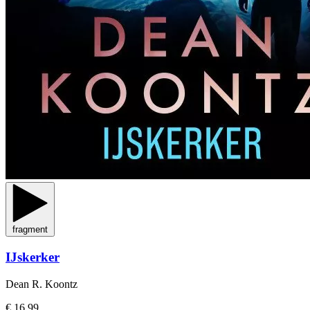
fragment
IJskerker
Dean R. Koontz
€ 16,99