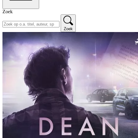
Zoek
Zoek