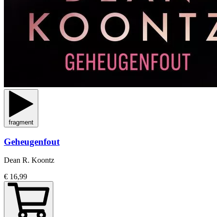
fragment
Geheugenfout
Dean R. Koontz
€ 16,99