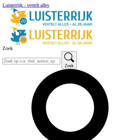
Luisterrijk - vertelt alles
Zoek
Zoek