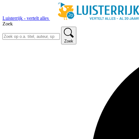
Luisterrijk - vertelt alles
Zoek
Zoek