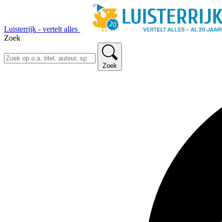
Luisterrijk - vertelt alles
Zoek
Zoek