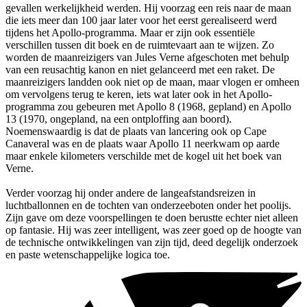
gevallen werkelijkheid werden. Hij voorzag een reis naar de maan
die iets meer dan 100 jaar later voor het eerst gerealiseerd werd
tijdens het Apollo-programma. Maar er zijn ook essentiële
verschillen tussen dit boek en de ruimtevaart aan te wijzen. Zo
worden de maanreizigers van Jules Verne afgeschoten met behulp
van een reusachtig kanon en niet gelanceerd met een raket. De
maanreizigers landden ook niet op de maan, maar vlogen er omheen
om vervolgens terug te keren, iets wat later ook in het Apollo-
programma zou gebeuren met Apollo 8 (1968, gepland) en Apollo
13 (1970, ongepland, na een ontploffing aan boord).
Noemenswaardig is dat de plaats van lancering ook op Cape
Canaveral was en de plaats waar Apollo 11 neerkwam op aarde
maar enkele kilometers verschilde met de kogel uit het boek van
Verne.
Verder voorzag hij onder andere de langeafstandsreizen in
luchtballonnen en de tochten van onderzeeboten onder het poolijs.
Zijn gave om deze voorspellingen te doen berustte echter niet alleen
op fantasie. Hij was zeer intelligent, was zeer goed op de hoogte van
de technische ontwikkelingen van zijn tijd, deed degelijk onderzoek
en paste wetenschappelijke logica toe.