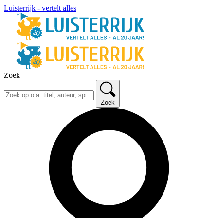
Luisterrijk - vertelt alles
Zoek
Zoek