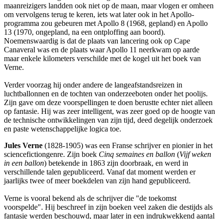
maanreizigers landden ook niet op de maan, maar vlogen er omheen
om vervolgens terug te keren, iets wat later ook in het Apollo-
programma zou gebeuren met Apollo 8 (1968, gepland) en Apollo
13 (1970, ongepland, na een ontploffing aan boord).
Noemenswaardig is dat de plaats van lancering ook op Cape
Canaveral was en de plaats waar Apollo 11 neerkwam op aarde
maar enkele kilometers verschilde met de kogel uit het boek van
Verne.
Verder voorzag hij onder andere de langeafstandsreizen in
luchtballonnen en de tochten van onderzeeboten onder het poolijs.
Zijn gave om deze voorspellingen te doen berustte echter niet alleen
op fantasie. Hij was zeer intelligent, was zeer goed op de hoogte van
de technische ontwikkelingen van zijn tijd, deed degelijk onderzoek
en paste wetenschappelijke logica toe.
Jules Verne
(1828-1905) was een Franse schrijver en pionier in het
sciencefictiongenre. Zijn boek
Cinq semaines en ballon
(
Vijf weken
in een ballon
) betekende in 1863 zijn doorbraak, en werd in
verschillende talen gepubliceerd. Vanaf dat moment werden er
jaarlijks twee of meer boekdelen van zijn hand gepubliceerd.
Verne is vooral bekend als de schrijver die "de toekomst
voorspelde". Hij beschreef in zijn boeken veel zaken die destijds als
fantasie werden beschouwd, maar later in een indrukwekkend aantal