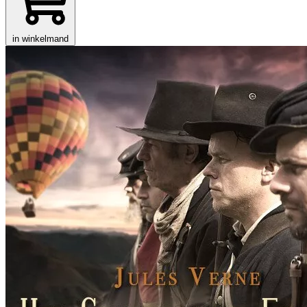
in winkelmand