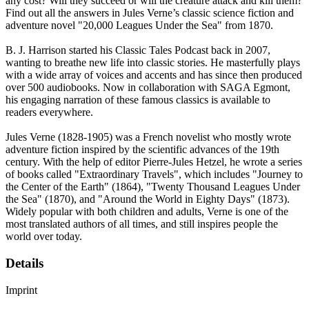
any cost? Will they succeed or will the creature attack and kill them?
Find out all the answers in Jules Verne’s classic science fiction and
adventure novel "20,000 Leagues Under the Sea" from 1870.
B. J. Harrison started his Classic Tales Podcast back in 2007,
wanting to breathe new life into classic stories. He masterfully plays
with a wide array of voices and accents and has since then produced
over 500 audiobooks. Now in collaboration with SAGA Egmont,
his engaging narration of these famous classics is available to
readers everywhere.
Jules Verne (1828-1905) was a French novelist who mostly wrote
adventure fiction inspired by the scientific advances of the 19th
century. With the help of editor Pierre-Jules Hetzel, he wrote a series
of books called "Extraordinary Travels", which includes "Journey to
the Center of the Earth" (1864), "Twenty Thousand Leagues Under
the Sea" (1870), and "Around the World in Eighty Days" (1873).
Widely popular with both children and adults, Verne is one of the
most translated authors of all times, and still inspires people the
world over today.
Details
Imprint