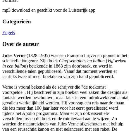
Formaat
mp3 download en geschikt voor de Luisterrijk app
Categorieën
Engels
Over de auteur
Jules Verne
(1828-1905) was een Franse schrijver en pionier in het
sciencefictiongenre. Zijn boek
Cinq semaines en ballon
(
Vijf weken
in een ballon
) betekende in 1863 zijn doorbraak, en werd in
verschillende talen gepubliceerd. Vanaf dat moment werden er
jaarlijks twee of meer boekdelen van zijn hand gepubliceerd.
Verne is vooral bekend als de schrijver die "de toekomst
voorspelde". Hij beschreef in zijn boeken veel zaken die destijds als
fantasie werden beschouwd, maar later in een indrukwekkend aantal
gevallen werkelijkheid werden. Hij voorzag een reis naar de maan
die iets meer dan 100 jaar later voor het eerst gerealiseerd werd
tijdens het Apollo-programma. Maar er zijn ook essentiële
verschillen tussen dit boek en de ruimtevaart aan te wijzen. Zo
worden de maanreizigers van Jules Verne afgeschoten met behulp
van een reusachtig kanon en niet gelanceerd met een raket. De