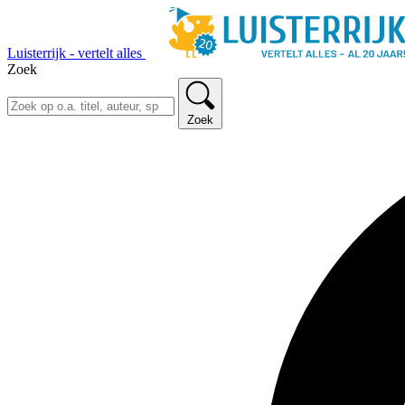
Luisterrijk - vertelt alles
Zoek
Zoek