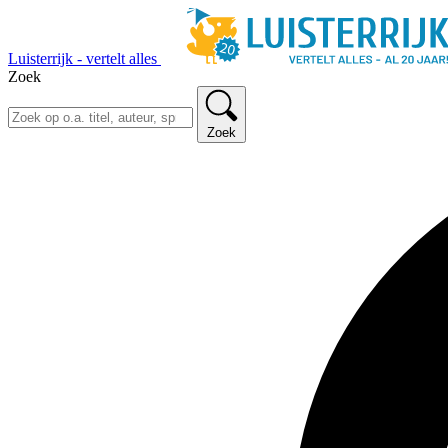
Luisterrijk - vertelt alles
Zoek
Zoek