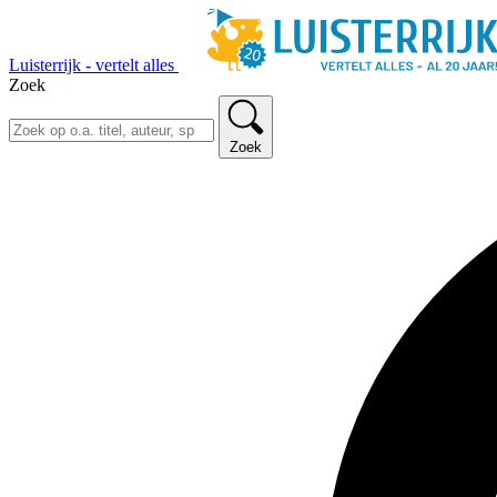
Luisterrijk - vertelt alles
Zoek
Zoek