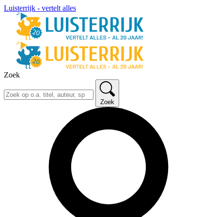
Luisterrijk - vertelt alles
Zoek
Zoek