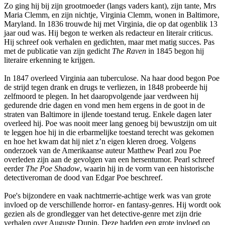
Zo ging hij bij zijn grootmoeder (langs vaders kant), zijn tante, Mrs
Maria Clemm, en zijn nichtje, Virginia Clemm, wonen in Baltimore,
Maryland. In 1836 trouwde hij met Virginia, die op dat ogenblik 13
jaar oud was. Hij begon te werken als redacteur en literair criticus.
Hij schreef ook verhalen en gedichten, maar met matig succes. Pas
met de publicatie van zijn gedicht
The Raven
in 1845 begon hij
literaire erkenning te krijgen.
In 1847 overleed Virginia aan tuberculose. Na haar dood begon Poe
de strijd tegen drank en drugs te verliezen, in 1848 probeerde hij
zelfmoord te plegen. In het daaropvolgende jaar verdween hij
gedurende drie dagen en vond men hem ergens in de goot in de
straten van Baltimore in ijlende toestand terug. Enkele dagen later
overleed hij. Poe was nooit meer lang genoeg bij bewustzijn om uit
te leggen hoe hij in die erbarmelijke toestand terecht was gekomen
en hoe het kwam dat hij niet z’n eigen kleren droeg. Volgens
onderzoek van de Amerikaanse auteur Matthew Pearl zou Poe
overleden zijn aan de gevolgen van een hersentumor. Pearl schreef
eerder
The Poe Shadow
, waarin hij in de vorm van een historische
detectiveroman de dood van Edgar Poe beschreef.
Poe's bijzondere en vaak nachtmerrie-achtige werk was van grote
invloed op de verschillende horror- en fantasy-genres. Hij wordt ook
gezien als de grondlegger van het detective-genre met zijn drie
verhalen over Auguste Dupin. Deze hadden een grote invloed op