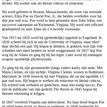
dichter. Hij werkte ook als literair criticus en redacteur.
Hij werd geboren in Boston, Massachusetts, als zoon van reizende
acteurs, Eliza Poe en David Poe, Jr., die beiden overleden voor hij
drie jaar oud was. Poe werd in huis genomen door John Allan, een
succesvol zakenman uit Richmond, Virginia. Hij werd niet officieel
geadopteerd en nam Allan als z’n tweede voornaam.
Van 1815 tot 1820 werd hij (gedeeltelijk) opgeleid in Engeland. In
1826 schreef hij zich in aan de University of Virginia, maar bleef
daar slechts een jaar. Hij begon te drinken, te gokken, kon zijn vele
schulden niet meer betalen en werd weggestuurd. In 1827 liep Poe
weg bij de Allans en ging hij bij het leger. Later werd hij ontslagen
wegens opzettelijk plichtverzuim.
Zo ging hij bij zijn grootmoeder (langs vaders kant), zijn tante, Mrs
Maria Clemm, en zijn nichtje, Virginia Clemm, wonen in Baltimore,
Maryland. In 1836 trouwde hij met Virginia, die op dat ogenblik 13
jaar oud was. Hij begon te werken als redacteur en literair criticus.
Hij schreef ook verhalen en gedichten, maar met matig succes. Pas
met de publicatie van zijn gedicht
The Raven
in 1845 begon hij
literaire erkenning te krijgen.
In 1847 overleed Virginia aan tuberculose. Na haar dood begon Poe
de strijd tegen drank en drugs te verliezen, in 1848 probeerde hij