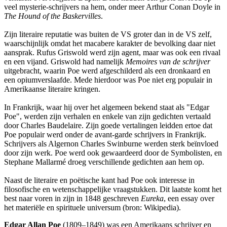
veel mysterie-schrijvers na hem, onder meer Arthur Conan Doyle in
The Hound of the Baskervilles
.
Zijn literaire reputatie was buiten de VS groter dan in de VS zelf,
waarschijnlijk omdat het macabere karakter de bevolking daar niet
aansprak. Rufus Griswold werd zijn agent, maar was ook een rivaal
en een vijand. Griswold had namelijk
Memoires van de schrijver
uitgebracht, waarin Poe werd afgeschilderd als een dronkaard en
een opiumverslaafde. Mede hierdoor was Poe niet erg populair in
Amerikaanse literaire kringen.
In Frankrijk, waar hij over het algemeen bekend staat als "Edgar
Poe", werden zijn verhalen en enkele van zijn gedichten vertaald
door Charles Baudelaire. Zijn goede vertalingen leidden ertoe dat
Poe populair werd onder de avant-garde schrijvers in Frankrijk.
Schrijvers als Algernon Charles Swinburne werden sterk beïnvloed
door zijn werk. Poe werd ook gewaardeerd door de Symbolisten, en
Stephane Mallarmé droeg verschillende gedichten aan hem op.
Naast de literaire en poëtische kant had Poe ook interesse in
filosofische en wetenschappelijke vraagstukken. Dit laatste komt het
best naar voren in zijn in 1848 geschreven
Eureka
, een essay over
het materiële en spirituele universum (bron: Wikipedia).
Edgar Allan Poe
(1809–1849) was een Amerikaans schrijver en