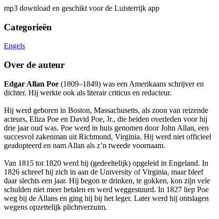
mp3 download en geschikt voor de Luisterrijk app
Categorieën
Engels
Over de auteur
Edgar Allan Poe
(1809–1849) was een Amerikaans schrijver en
dichter. Hij werkte ook als literair criticus en redacteur.
Hij werd geboren in Boston, Massachusetts, als zoon van reizende
acteurs, Eliza Poe en David Poe, Jr., die beiden overleden voor hij
drie jaar oud was. Poe werd in huis genomen door John Allan, een
succesvol zakenman uit Richmond, Virginia. Hij werd niet officieel
geadopteerd en nam Allan als z’n tweede voornaam.
Van 1815 tot 1820 werd hij (gedeeltelijk) opgeleid in Engeland. In
1826 schreef hij zich in aan de University of Virginia, maar bleef
daar slechts een jaar. Hij begon te drinken, te gokken, kon zijn vele
schulden niet meer betalen en werd weggestuurd. In 1827 liep Poe
weg bij de Allans en ging hij bij het leger. Later werd hij ontslagen
wegens opzettelijk plichtverzuim.