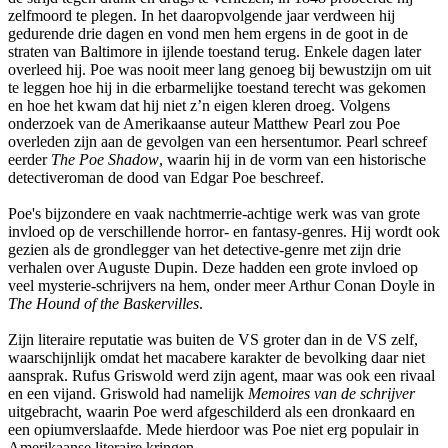
zelfmoord te plegen. In het daaropvolgende jaar verdween hij
gedurende drie dagen en vond men hem ergens in de goot in de
straten van Baltimore in ijlende toestand terug. Enkele dagen later
overleed hij. Poe was nooit meer lang genoeg bij bewustzijn om uit
te leggen hoe hij in die erbarmelijke toestand terecht was gekomen
en hoe het kwam dat hij niet z’n eigen kleren droeg. Volgens
onderzoek van de Amerikaanse auteur Matthew Pearl zou Poe
overleden zijn aan de gevolgen van een hersentumor. Pearl schreef
eerder
The Poe Shadow
, waarin hij in de vorm van een historische
detectiveroman de dood van Edgar Poe beschreef.
Poe's bijzondere en vaak nachtmerrie-achtige werk was van grote
invloed op de verschillende horror- en fantasy-genres. Hij wordt ook
gezien als de grondlegger van het detective-genre met zijn drie
verhalen over Auguste Dupin. Deze hadden een grote invloed op
veel mysterie-schrijvers na hem, onder meer Arthur Conan Doyle in
The Hound of the Baskervilles
.
Zijn literaire reputatie was buiten de VS groter dan in de VS zelf,
waarschijnlijk omdat het macabere karakter de bevolking daar niet
aansprak. Rufus Griswold werd zijn agent, maar was ook een rivaal
en een vijand. Griswold had namelijk
Memoires van de schrijver
uitgebracht, waarin Poe werd afgeschilderd als een dronkaard en
een opiumverslaafde. Mede hierdoor was Poe niet erg populair in
Amerikaanse literaire kringen.