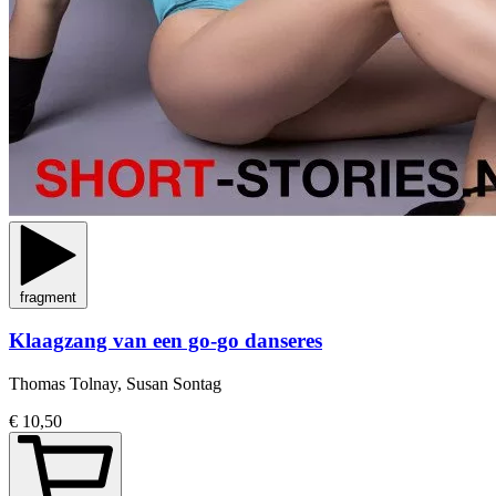
fragment
Klaagzang van een go-go danseres
Thomas Tolnay, Susan Sontag
€ 10,50