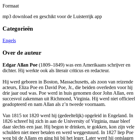
Formaat
mp3 download en geschikt voor de Luisterrijk app
Categorieën
Engels
Over de auteur
Edgar Allan Poe
(1809–1849) was een Amerikaans schrijver en
dichter. Hij werkte ook als literair criticus en redacteur.
Hij werd geboren in Boston, Massachusetts, als zoon van reizende
acteurs, Eliza Poe en David Poe, Jr., die beiden overleden voor hij
drie jaar oud was. Poe werd in huis genomen door John Allan, een
succesvol zakenman uit Richmond, Virginia. Hij werd niet officieel
geadopteerd en nam Allan als z’n tweede voornaam.
Van 1815 tot 1820 werd hij (gedeeltelijk) opgeleid in Engeland. In
1826 schreef hij zich in aan de University of Virginia, maar bleef
daar slechts een jaar. Hij begon te drinken, te gokken, kon zijn vele
schulden niet meer betalen en werd weggestuurd. In 1827 liep Poe
weg bij de Allans en ging hij bij het leger. Later werd hij ontslagen