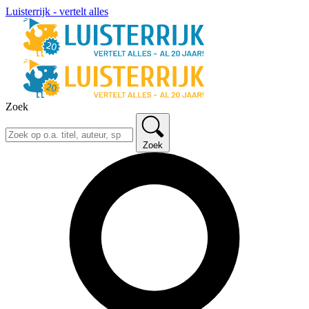
Luisterrijk - vertelt alles
Zoek
Zoek