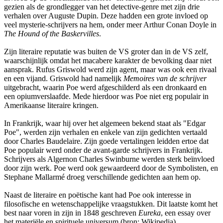
gezien als de grondlegger van het detective-genre met zijn drie
verhalen over Auguste Dupin. Deze hadden een grote invloed op
veel mysterie-schrijvers na hem, onder meer Arthur Conan Doyle in
The Hound of the Baskervilles
.
Zijn literaire reputatie was buiten de VS groter dan in de VS zelf,
waarschijnlijk omdat het macabere karakter de bevolking daar niet
aansprak. Rufus Griswold werd zijn agent, maar was ook een rivaal
en een vijand. Griswold had namelijk
Memoires van de schrijver
uitgebracht, waarin Poe werd afgeschilderd als een dronkaard en
een opiumverslaafde. Mede hierdoor was Poe niet erg populair in
Amerikaanse literaire kringen.
In Frankrijk, waar hij over het algemeen bekend staat als "Edgar
Poe", werden zijn verhalen en enkele van zijn gedichten vertaald
door Charles Baudelaire. Zijn goede vertalingen leidden ertoe dat
Poe populair werd onder de avant-garde schrijvers in Frankrijk.
Schrijvers als Algernon Charles Swinburne werden sterk beïnvloed
door zijn werk. Poe werd ook gewaardeerd door de Symbolisten, en
Stephane Mallarmé droeg verschillende gedichten aan hem op.
Naast de literaire en poëtische kant had Poe ook interesse in
filosofische en wetenschappelijke vraagstukken. Dit laatste komt het
best naar voren in zijn in 1848 geschreven
Eureka
, een essay over
het materiële en spirituele universum (bron: Wikipedia).