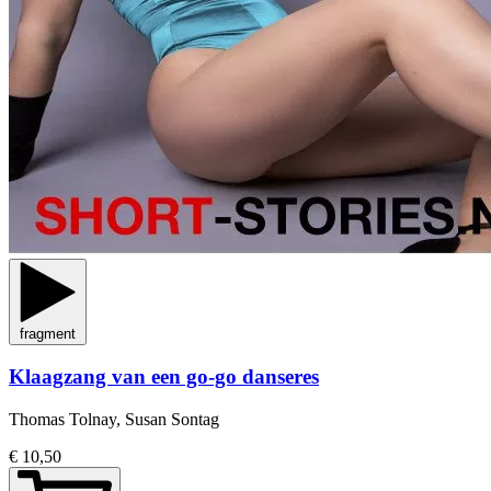
fragment
Klaagzang van een go-go danseres
Thomas Tolnay, Susan Sontag
€ 10,50