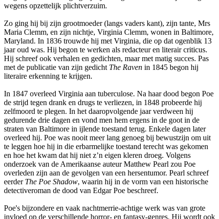
wegens opzettelijk plichtverzuim.
Zo ging hij bij zijn grootmoeder (langs vaders kant), zijn tante, Mrs
Maria Clemm, en zijn nichtje, Virginia Clemm, wonen in Baltimore,
Maryland. In 1836 trouwde hij met Virginia, die op dat ogenblik 13
jaar oud was. Hij begon te werken als redacteur en literair criticus.
Hij schreef ook verhalen en gedichten, maar met matig succes. Pas
met de publicatie van zijn gedicht
The Raven
in 1845 begon hij
literaire erkenning te krijgen.
In 1847 overleed Virginia aan tuberculose. Na haar dood begon Poe
de strijd tegen drank en drugs te verliezen, in 1848 probeerde hij
zelfmoord te plegen. In het daaropvolgende jaar verdween hij
gedurende drie dagen en vond men hem ergens in de goot in de
straten van Baltimore in ijlende toestand terug. Enkele dagen later
overleed hij. Poe was nooit meer lang genoeg bij bewustzijn om uit
te leggen hoe hij in die erbarmelijke toestand terecht was gekomen
en hoe het kwam dat hij niet z’n eigen kleren droeg. Volgens
onderzoek van de Amerikaanse auteur Matthew Pearl zou Poe
overleden zijn aan de gevolgen van een hersentumor. Pearl schreef
eerder
The Poe Shadow
, waarin hij in de vorm van een historische
detectiveroman de dood van Edgar Poe beschreef.
Poe's bijzondere en vaak nachtmerrie-achtige werk was van grote
invloed op de verschillende horror- en fantasy-genres. Hij wordt ook