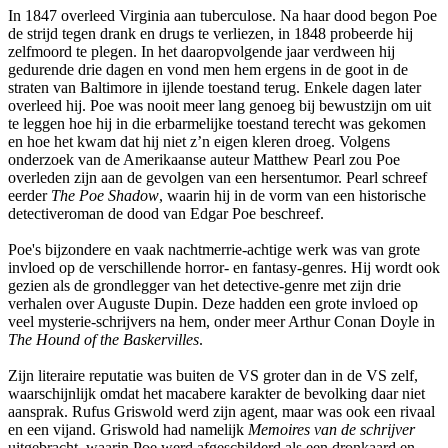
In 1847 overleed Virginia aan tuberculose. Na haar dood begon Poe
de strijd tegen drank en drugs te verliezen, in 1848 probeerde hij
zelfmoord te plegen. In het daaropvolgende jaar verdween hij
gedurende drie dagen en vond men hem ergens in de goot in de
straten van Baltimore in ijlende toestand terug. Enkele dagen later
overleed hij. Poe was nooit meer lang genoeg bij bewustzijn om uit
te leggen hoe hij in die erbarmelijke toestand terecht was gekomen
en hoe het kwam dat hij niet z’n eigen kleren droeg. Volgens
onderzoek van de Amerikaanse auteur Matthew Pearl zou Poe
overleden zijn aan de gevolgen van een hersentumor. Pearl schreef
eerder
The Poe Shadow
, waarin hij in de vorm van een historische
detectiveroman de dood van Edgar Poe beschreef.
Poe's bijzondere en vaak nachtmerrie-achtige werk was van grote
invloed op de verschillende horror- en fantasy-genres. Hij wordt ook
gezien als de grondlegger van het detective-genre met zijn drie
verhalen over Auguste Dupin. Deze hadden een grote invloed op
veel mysterie-schrijvers na hem, onder meer Arthur Conan Doyle in
The Hound of the Baskervilles
.
Zijn literaire reputatie was buiten de VS groter dan in de VS zelf,
waarschijnlijk omdat het macabere karakter de bevolking daar niet
aansprak. Rufus Griswold werd zijn agent, maar was ook een rivaal
en een vijand. Griswold had namelijk
Memoires van de schrijver
uitgebracht, waarin Poe werd afgeschilderd als een dronkaard en