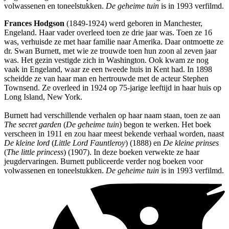
volwassenen en toneelstukken.
De geheime tuin
is in 1993 verfilmd.
Frances Hodgson
(1849-1924) werd geboren in Manchester,
Engeland. Haar vader overleed toen ze drie jaar was. Toen ze 16
was, verhuisde ze met haar familie naar Amerika. Daar ontmoette ze
dr. Swan Burnett, met wie ze trouwde toen hun zoon al zeven jaar
was. Het gezin vestigde zich in Washington. Ook kwam ze nog
vaak in Engeland, waar ze een tweede huis in Kent had. In 1898
scheidde ze van haar man en hertrouwde met de acteur Stephen
Townsend. Ze overleed in 1924 op 75-jarige leeftijd in haar huis op
Long Island, New York.
Burnett had verschillende verhalen op haar naam staan, toen ze aan
The secret garden
(
De geheime tuin
) begon te werken. Het boek
verscheen in 1911 en zou haar meest bekende verhaal worden, naast
De kleine lord
(
Little Lord Fauntleroy
) (1888) en
De kleine prinses
(
The little princess
) (1907). In deze boeken verwekte ze haar
jeugdervaringen. Burnett publiceerde verder nog boeken voor
volwassenen en toneelstukken.
De geheime tuin
is in 1993 verfilmd.