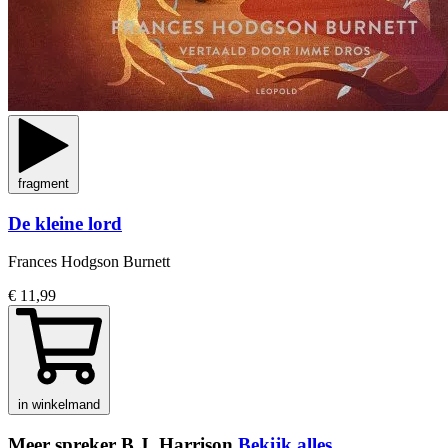
fragment
De kleine lord
Frances Hodgson Burnett
€ 11,99
in winkelmand
Meer spreker B.J. Harrison
Bekijk alles