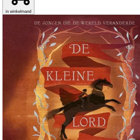
in winkelmand