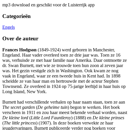
mp3 download en geschikt voor de Luisterrijk app
Categorieën
Engels
Over de auteur
Frances Hodgson
(1849-1924) werd geboren in Manchester,
Engeland. Haar vader overleed toen ze drie jaar was. Toen ze 16
was, verhuisde ze met haar familie naar Amerika. Daar ontmoette ze
dr. Swan Burnett, met wie ze trouwde toen hun zoon al zeven jaar
was. Het gezin vestigde zich in Washington. Ook kwam ze nog
vaak in Engeland, waar ze een tweede huis in Kent had. In 1898
scheidde ze van haar man en hertrouwde met de acteur Stephen
Townsend. Ze overleed in 1924 op 75-jarige leeftijd in haar huis op
Long Island, New York.
Burnett had verschillende verhalen op haar naam staan, toen ze aan
The secret garden
(
De geheime tuin
) begon te werken. Het boek
verscheen in 1911 en zou haar meest bekende verhaal worden, naast
De kleine lord
(
Little Lord Fauntleroy
) (1888) en
De kleine prinses
(
The little princess
) (1907). In deze boeken verwekte ze haar
jeugdervaringen. Burnett publiceerde verder nog boeken voor