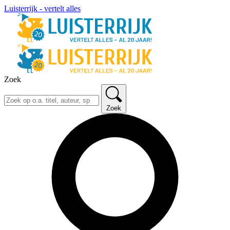
Luisterrijk - vertelt alles
Zoek
Zoek