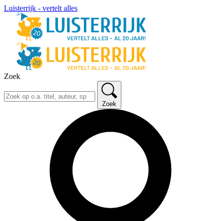
Luisterrijk - vertelt alles
Zoek
Zoek