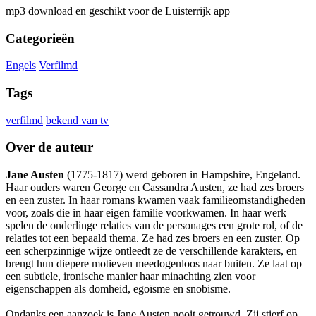
mp3 download en geschikt voor de Luisterrijk app
Categorieën
Engels
Verfilmd
Tags
verfilmd
bekend van tv
Over de auteur
Jane Austen
(1775-1817) werd geboren in Hampshire, Engeland.
Haar ouders waren George en Cassandra Austen, ze had zes broers
en een zuster. In haar romans kwamen vaak familieomstandigheden
voor, zoals die in haar eigen familie voorkwamen. In haar werk
spelen de onderlinge relaties van de personages een grote rol, of de
relaties tot een bepaald thema. Ze had zes broers en een zuster. Op
een scherpzinnige wijze ontleedt ze de verschillende karakters, en
brengt hun diepere motieven meedogenloos naar buiten. Ze laat op
een subtiele, ironische manier haar minachting zien voor
eigenschappen als domheid, egoïsme en snobisme.
Ondanks een aanzoek is Jane Austen nooit getrouwd. Zij stierf op