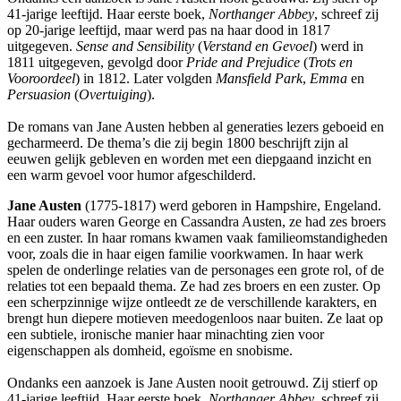
41-jarige leeftijd. Haar eerste boek,
Northanger Abbey
, schreef zij
op 20-jarige leeftijd, maar werd pas na haar dood in 1817
uitgegeven.
Sense and Sensibility
(
Verstand en Gevoel
) werd in
1811 uitgegeven, gevolgd door
Pride and Prejudice
(
Trots en
Vooroordeel
) in 1812. Later volgden
Mansfield Park
,
Emma
en
Persuasion
(
Overtuiging
).
De romans van Jane Austen hebben al generaties lezers geboeid en
gecharmeerd. De thema’s die zij begin 1800 beschrijft zijn al
eeuwen gelijk gebleven en worden met een diepgaand inzicht en
een warm gevoel voor humor afgeschilderd.
Jane Austen
(1775-1817) werd geboren in Hampshire, Engeland.
Haar ouders waren George en Cassandra Austen, ze had zes broers
en een zuster. In haar romans kwamen vaak familieomstandigheden
voor, zoals die in haar eigen familie voorkwamen. In haar werk
spelen de onderlinge relaties van de personages een grote rol, of de
relaties tot een bepaald thema. Ze had zes broers en een zuster. Op
een scherpzinnige wijze ontleedt ze de verschillende karakters, en
brengt hun diepere motieven meedogenloos naar buiten. Ze laat op
een subtiele, ironische manier haar minachting zien voor
eigenschappen als domheid, egoïsme en snobisme.
Ondanks een aanzoek is Jane Austen nooit getrouwd. Zij stierf op
41-jarige leeftijd. Haar eerste boek,
Northanger Abbey
, schreef zij