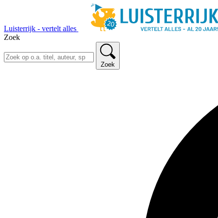
Luisterrijk - vertelt alles
Zoek
Zoek