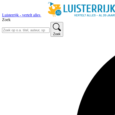
Luisterrijk - vertelt alles
Zoek
Zoek