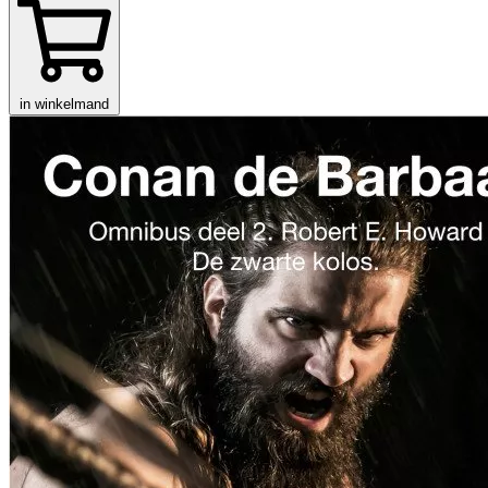
in winkelmand