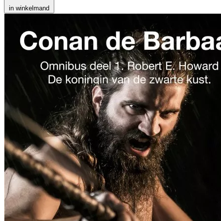
in winkelmand