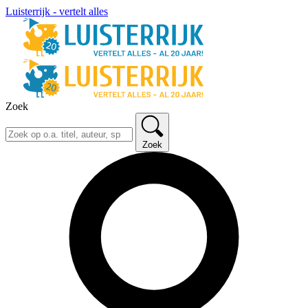
Luisterrijk - vertelt alles
Zoek
Zoek