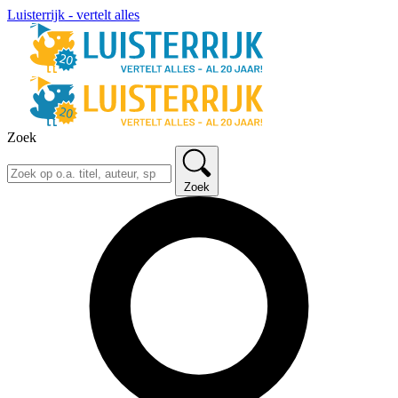
Luisterrijk - vertelt alles
Zoek
Zoek