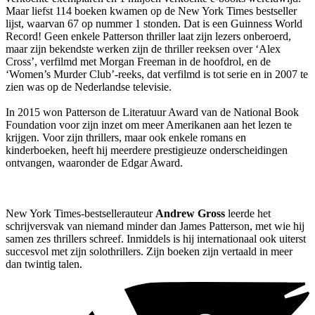
Maar liefst 114 boeken kwamen op de New York Times bestseller
lijst, waarvan 67 op nummer 1 stonden. Dat is een Guinness World
Record! Geen enkele Patterson thriller laat zijn lezers onberoerd,
maar zijn bekendste werken zijn de thriller reeksen over ‘Alex
Cross’, verfilmd met Morgan Freeman in de hoofdrol, en de
‘Women’s Murder Club’-reeks, dat verfilmd is tot serie en in 2007 te
zien was op de Nederlandse televisie.
In 2015 won Patterson de Literatuur Award van de National Book
Foundation voor zijn inzet om meer Amerikanen aan het lezen te
krijgen. Voor zijn thrillers, maar ook enkele romans en
kinderboeken, heeft hij meerdere prestigieuze onderscheidingen
ontvangen, waaronder de Edgar Award.
New York Times-bestsellerauteur
Andrew Gross
leerde het
schrijversvak van niemand minder dan James Patterson, met wie hij
samen zes thrillers schreef. Inmiddels is hij internationaal ook uiterst
succesvol met zijn solothrillers. Zijn boeken zijn vertaald in meer
dan twintig talen.