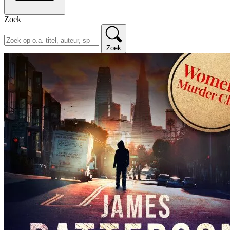
Zoek
Zoek