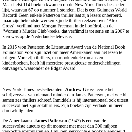
Maar liefst 114 boeken kwamen op de New York Times bestseller
lijst, waarvan 67 op nummer 1 stonden. Dat is een Guinness World
Record! Geen enkele Patterson thriller laat zijn lezers onberoerd,
maar zijn bekendste werken zijn de thriller reeksen over ‘Alex
Cross’, verfilmd met Morgan Freeman in de hoofdrol, en de
‘Women’s Murder Club’-reeks, dat verfilmd is tot serie en in 2007 te
zien was op de Nederlandse televisie.
In 2015 won Patterson de Literatuur Award van de National Book
Foundation voor zijn inzet om meer Amerikanen aan het lezen te
krijgen. Voor zijn thrillers, maar ook enkele romans en
kinderboeken, heeft hij meerdere prestigieuze onderscheidingen
ontvangen, waaronder de Edgar Award.
New York Times-bestsellerauteur
Andrew Gross
leerde het
schrijversvak van niemand minder dan James Patterson, met wie hij
samen zes thrillers schreef. Inmiddels is hij internationaal ook uiterst
succesvol met zijn solothrillers. Zijn boeken zijn vertaald in meer
dan twintig talen.
De Amerikaanse
James Patterson
(1947) is een van de
succesvolste auteurs op dit moment met meer dan 300 miljoen
verkochte exemplaren en 1 miljoen verkochte e-books wereldwijd.