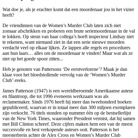
Wat doe je, als je erachter komt dat een moordenaar jou in het vizier
heeft?
De vriendinnen van de Women’s Murder Club laten zich niet
zomaar afschrikken en proberen een brute seriemoordenaar in de val
te lokken. Op steun van haar collega’s hoeft inspecteur Lindsay niet
te rekenen, want niemand ziet in dat een serie nieuwe moorden
verdacht veel op elkaar lijken. Ze lappen alle regels en procedures
aan hun laars… alles om de moordenaar te vinden! Maar wat als ze
niet op het goede spoor zitten...
Heb je genoten van Pattersons ‘De eerstverlorene’? Maak je dan
klaar voor het bloedstollende vervolg van de ‘Women’s Murder
Club’-reeks.
James Patterson (1947) is een wereldberoemde Amerikaanse auteur
en filantroop, die tot 1996 eveneens werkzaam was als
reclamemaker. Sinds 1976 heeft hij meer dan tweehonderd boeken
gepubliceerd, waarvan er in totaal meer dan 300 miljoen exemplaren
zijn verkocht. 76 titels stonden op nummer één op de bestsellerlijst
van de New York Times, waaronder President vermist, dat hij samen
met Bill Clinton schreef. Deze cijfers maken hem een van de meest
succesvolle en best verkopende auteurs ooit. Patterson is het
meesterbrein achter de Alex Cross en Women’s Murder Club