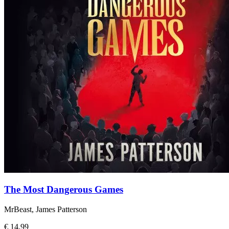
The Most Dangerous Games
MrBeast, James Patterson
€ 14,99