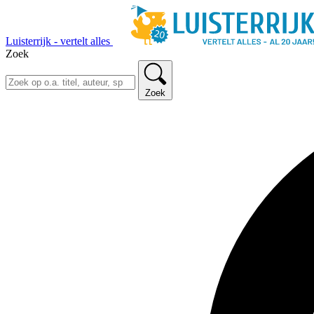
Luisterrijk - vertelt alles
Zoek
Zoek