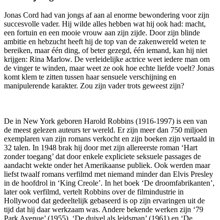
Jonas Cord had van jongs af aan al enorme bewondering voor zijn
succesvolle vader. Hij wilde alles hebben wat hij ook had: macht,
een fortuin en een mooie vrouw aan zijn zijde. Door zijn blinde
ambitie en hebzucht heeft hij de top van de zakenwereld weten te
bereiken, maar één ding, of beter gezegd, één iemand, kan hij niet
krijgen: Rina Marlow. De verleidelijke actrice weet iedere man om
de vinger te winden, maar weet ze ook hoe echte liefde voelt? Jonas
komt klem te zitten tussen haar sensuele verschijning en
manipulerende karakter. Zou zijn vader trots geweest zijn?
De in New York geboren Harold Robbins (1916-1997) is een van
de meest gelezen auteurs ter wereld. Er zijn meer dan 750 miljoen
exemplaren van zijn romans verkocht en zijn boeken zijn vertaald in
32 talen. In 1948 brak hij door met zijn allereerste roman ‘Hart
zonder toegang’ dat door enkele expliciete seksuele passages de
aandacht wekte onder het Amerikaanse publiek. Ook werden maar
liefst twaalf romans verfilmd met niemand minder dan Elvis Presley
in de hoofdrol in ‘King Creole’. In het boek ‘De droomfabrikanten’,
later ook verfilmd, vertelt Robbins over de filmindustrie in
Hollywood dat gedeeltelijk gebaseerd is op zijn ervaringen uit de
tijd dat hij daar werkzaam was. Andere bekende werken zijn ‘79
Park Avenue’ (1955), ‘De duivel als leidsman’ (1961) en ‘De