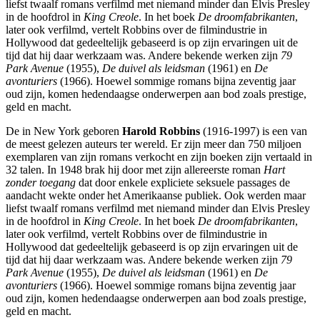
liefst twaalf romans verfilmd met niemand minder dan Elvis Presley
in de hoofdrol in
King Creole
. In het boek
De droomfabrikanten
,
later ook verfilmd, vertelt Robbins over de filmindustrie in
Hollywood dat gedeeltelijk gebaseerd is op zijn ervaringen uit de
tijd dat hij daar werkzaam was. Andere bekende werken zijn
79
Park Avenue
(1955),
De duivel als leidsman
(1961) en
De
avonturiers
(1966). Hoewel sommige romans bijna zeventig jaar
oud zijn, komen hedendaagse onderwerpen aan bod zoals prestige,
geld en macht.
De in New York geboren
Harold Robbins
(1916-1997) is een van
de meest gelezen auteurs ter wereld. Er zijn meer dan 750 miljoen
exemplaren van zijn romans verkocht en zijn boeken zijn vertaald in
32 talen. In 1948 brak hij door met zijn allereerste roman
Hart
zonder toegang
dat door enkele expliciete seksuele passages de
aandacht wekte onder het Amerikaanse publiek. Ook werden maar
liefst twaalf romans verfilmd met niemand minder dan Elvis Presley
in de hoofdrol in
King Creole
. In het boek
De droomfabrikanten
,
later ook verfilmd, vertelt Robbins over de filmindustrie in
Hollywood dat gedeeltelijk gebaseerd is op zijn ervaringen uit de
tijd dat hij daar werkzaam was. Andere bekende werken zijn
79
Park Avenue
(1955),
De duivel als leidsman
(1961) en
De
avonturiers
(1966). Hoewel sommige romans bijna zeventig jaar
oud zijn, komen hedendaagse onderwerpen aan bod zoals prestige,
geld en macht.