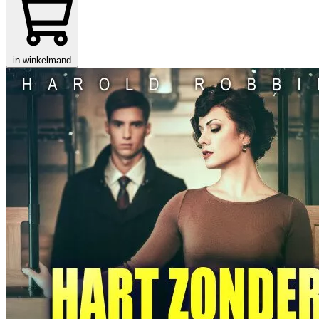
in winkelmand