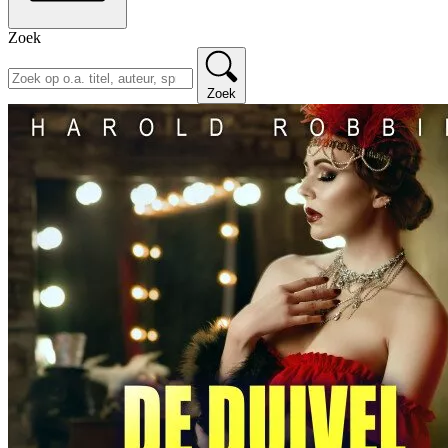
Zoek
Zoek