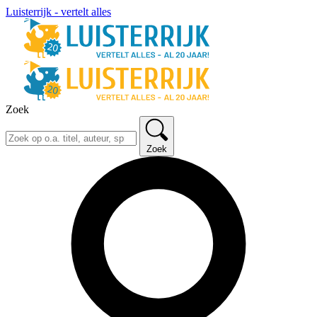
Luisterrijk - vertelt alles
Zoek
Zoek