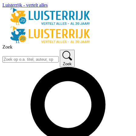
Luisterrijk - vertelt alles
Zoek
Zoek