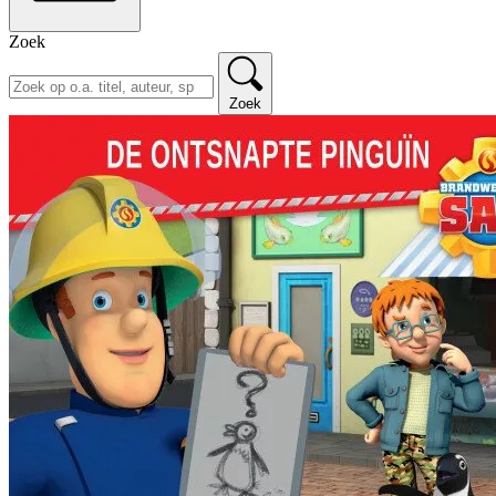
Zoek
Zoek