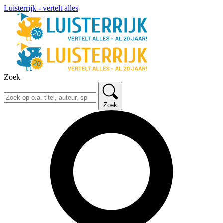
Luisterrijk - vertelt alles
Zoek
Zoek