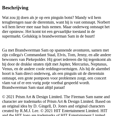
Beschrijving
Wat zou jij doen als je op een pinguïn botst? Mandy wil hem
terugbrengen naar de dierentuin, want hij is vast ontsnapt. Norbert
wil hem liever mee naar huis nemen. Maar onderweg ontsnapt het
dier opnieuw. Het komt tot een gevaarlijke toestand in de
supermarkt. Gelukkig is brandweerman Sam in de buurt!
Ga met Brandweerman Sam op spannende avonturen, samen met
zijn collega's Commandant Staal, Elvis, Tom, Jenny, en alle andere
bewoners van Piekepolder. Hij groet iedereen die hij tegenkomt als
hij door de drukke straten rijdt met Jupiter, Mercurius, Neptunus,
Venus, en de andere coole reddingsvoertuigen. Als hij de alarmbel
hoort is Sam direct onderweg, als een pinguïn uit de dierentuin
ontsnapt, een grote pompoen voor problemen zorgt, een concert
vlam vat of er een vurig potje voetbal gespeeld wordt.
Brandweerman Sam staat altijd paraat!
© 2021 Prism Art & Design Limited. The Fireman Sam name and
character are trademarks of Prism Art & Design Limited. Based on
an original idea by D. Gingell, D. Jones and original characters
created by R.M.J. Lee. © 2021 HIT Entertainment Limited. HIT
and the HIT logo are trademarks of HIT Entertainment Limited.