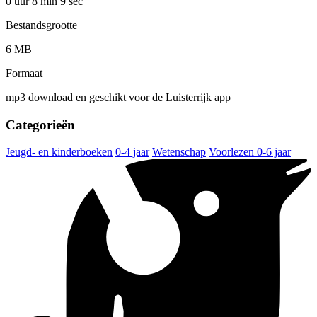
0 uur 8 min
9 sec
Bestandsgrootte
6 MB
Formaat
mp3 download en geschikt voor de Luisterrijk app
Categorieën
Jeugd- en kinderboeken
0-4 jaar
Wetenschap
Voorlezen 0-6 jaar