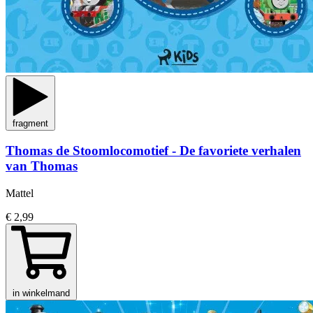
fragment
Thomas de Stoomlocomotief - De favoriete verhalen
van Thomas
Mattel
€ 2,99
in winkelmand