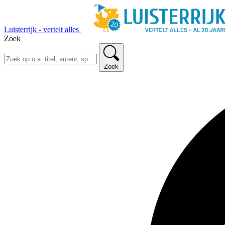
Luisterrijk - vertelt alles
Zoek
Zoek