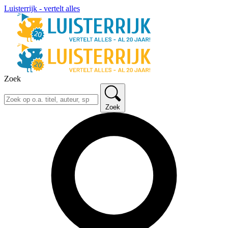
Luisterrijk - vertelt alles
Zoek
Zoek