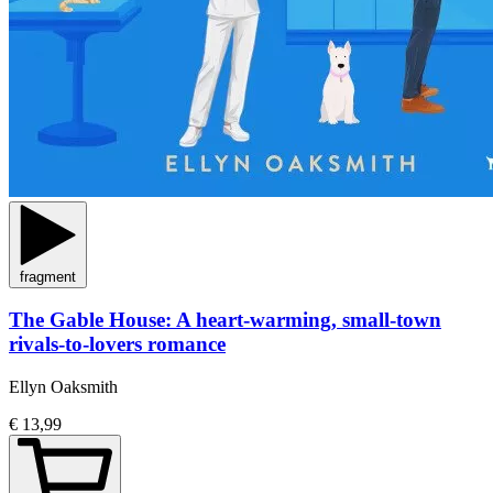
fragment
The Gable House: A heart-warming, small-town
rivals-to-lovers romance
Ellyn Oaksmith
€ 13,99