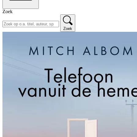
Zoek
Zoek