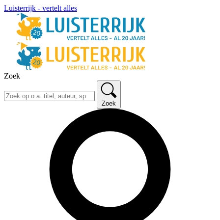
Luisterrijk - vertelt alles
Zoek
Zoek