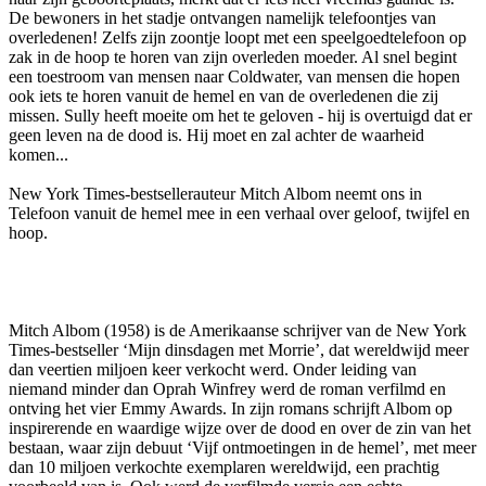
De bewoners in het stadje ontvangen namelijk telefoontjes van
overledenen! Zelfs zijn zoontje loopt met een speelgoedtelefoon op
zak in de hoop te horen van zijn overleden moeder. Al snel begint
een toestroom van mensen naar Coldwater, van mensen die hopen
ook iets te horen vanuit de hemel en van de overledenen die zij
missen. Sully heeft moeite om het te geloven - hij is overtuigd dat er
geen leven na de dood is. Hij moet en zal achter de waarheid
komen...
New York Times-bestsellerauteur Mitch Albom neemt ons in
Telefoon vanuit de hemel mee in een verhaal over geloof, twijfel en
hoop.
Mitch Albom (1958) is de Amerikaanse schrijver van de New York
Times-bestseller ‘Mijn dinsdagen met Morrie’, dat wereldwijd meer
dan veertien miljoen keer verkocht werd. Onder leiding van
niemand minder dan Oprah Winfrey werd de roman verfilmd en
ontving het vier Emmy Awards. In zijn romans schrijft Albom op
inspirerende en waardige wijze over de dood en over de zin van het
bestaan, waar zijn debuut ‘Vijf ontmoetingen in de hemel’, met meer
dan 10 miljoen verkochte exemplaren wereldwijd, een prachtig