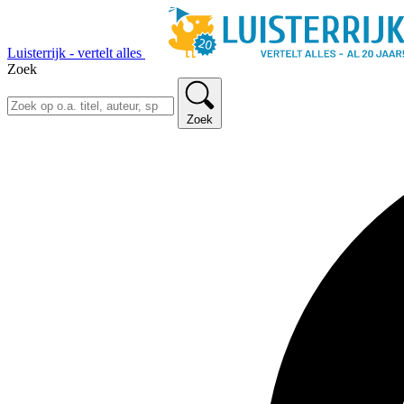
Luisterrijk - vertelt alles
Zoek
Zoek