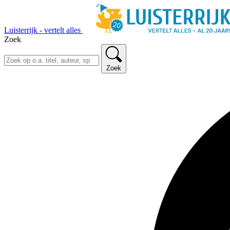
Luisterrijk - vertelt alles
Zoek
Zoek