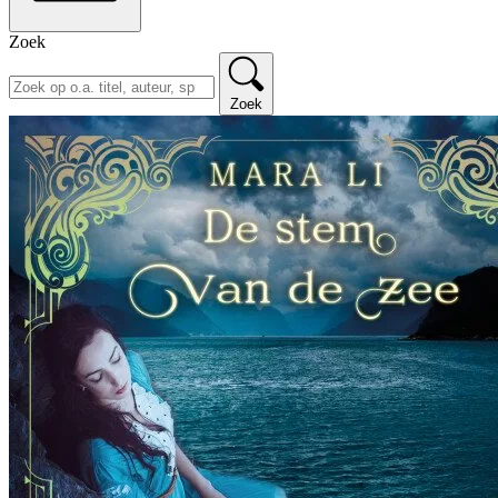
Zoek
Zoek