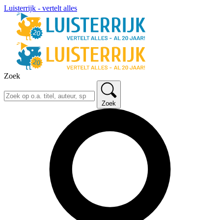
Luisterrijk - vertelt alles
Zoek
Zoek