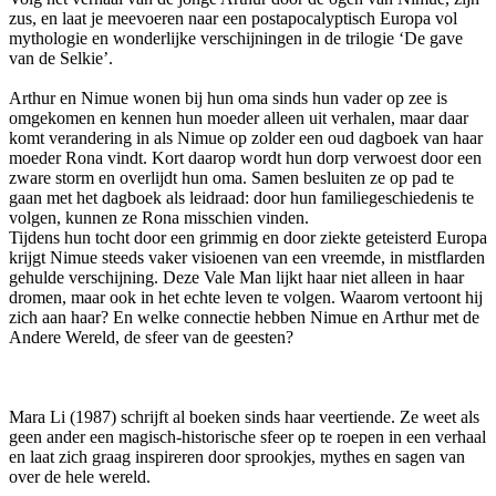
zus, en laat je meevoeren naar een postapocalyptisch Europa vol
mythologie en wonderlijke verschijningen in de trilogie ‘De gave
van de Selkie’.
Arthur en Nimue wonen bij hun oma sinds hun vader op zee is
omgekomen en kennen hun moeder alleen uit verhalen, maar daar
komt verandering in als Nimue op zolder een oud dagboek van haar
moeder Rona vindt. Kort daarop wordt hun dorp verwoest door een
zware storm en overlijdt hun oma. Samen besluiten ze op pad te
gaan met het dagboek als leidraad: door hun familiegeschiedenis te
volgen, kunnen ze Rona misschien vinden.
Tijdens hun tocht door een grimmig en door ziekte geteisterd Europa
krijgt Nimue steeds vaker visioenen van een vreemde, in mistflarden
gehulde verschijning. Deze Vale Man lijkt haar niet alleen in haar
dromen, maar ook in het echte leven te volgen. Waarom vertoont hij
zich aan haar? En welke connectie hebben Nimue en Arthur met de
Andere Wereld, de sfeer van de geesten?
Mara Li (1987) schrijft al boeken sinds haar veertiende. Ze weet als
geen ander een magisch-historische sfeer op te roepen in een verhaal
en laat zich graag inspireren door sprookjes, mythes en sagen van
over de hele wereld.