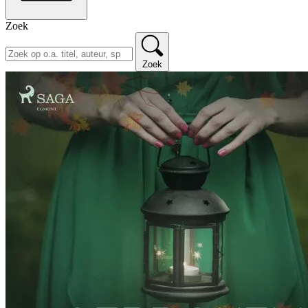
Zoek
Zoek