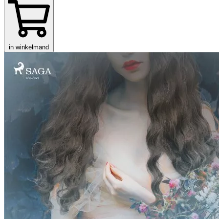
in winkelmand