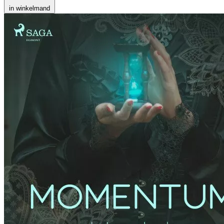
in winkelmand