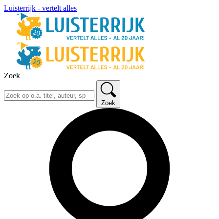
Luisterrijk - vertelt alles
Zoek
Zoek