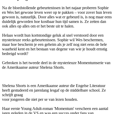
Na de bloedstollende gebeurtenissen in het najaar proberen Sophie
en Wes het gewone leven weer op te pakken – voor zover hun leven
gewoon is, natuurlijk. Door alles wat er gebeurd is, is nog maar eens
duidelijk geworden hoe kostbaar hun tijd samen is. Ze zetten dan
ook alles op alles om er het beste uit te halen.
Helaas wordt hun kortstondige geluk al snel verstoord door een
mysterieuze reeks gebeurtenissen. Sophie wil Wes beschermen,
maar hoe bescherm je een geheim als je zelf nog niet eens de hele
waarheid kent en het bestaan van degene van wie je houdt ernstig
bedreigd wordt?
Gebroken is het tweede deel in de mysterieuze Momentumserie van
de Amerikaanse auteur Shelena Shorts.
Shelena Shorts is een Amerikaanse auteur die Engelse Literatuur
heeft gestudeerd en jarenlang lesgaf op de middelbare school. Ze
schrijft graag
voor jongeren die niet per se van lezen houden.
Haar eerste Young Adult-roman 'Momentum' verscheen een aantal
jaren geleden in de VS en was een succes onder fans van