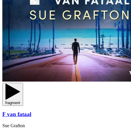
fragment
F van fataal
Sue Grafton