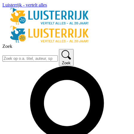
Luisterrijk - vertelt alles
Zoek
Zoek