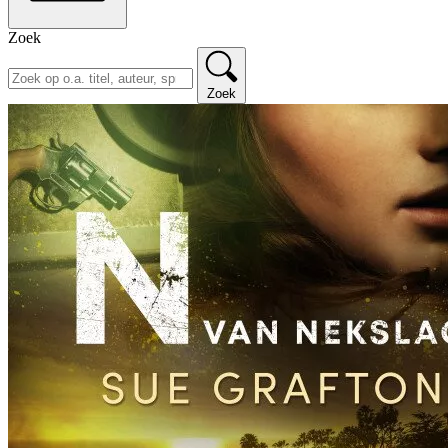
Zoek
Zoek