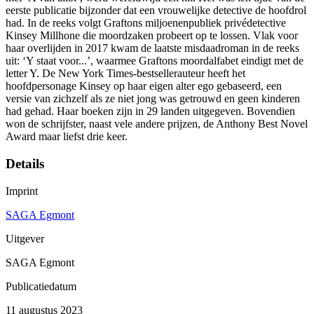
eerste publicatie bijzonder dat een vrouwelijke detective de hoofdrol
had. In de reeks volgt Graftons miljoenenpubliek privédetective
Kinsey Millhone die moordzaken probeert op te lossen. Vlak voor
haar overlijden in 2017 kwam de laatste misdaadroman in de reeks
uit: ‘Y staat voor...’, waarmee Graftons moordalfabet eindigt met de
letter Y. De New York Times-bestsellerauteur heeft het
hoofdpersonage Kinsey op haar eigen alter ego gebaseerd, een
versie van zichzelf als ze niet jong was getrouwd en geen kinderen
had gehad. Haar boeken zijn in 29 landen uitgegeven. Bovendien
won de schrijfster, naast vele andere prijzen, de Anthony Best Novel
Award maar liefst drie keer.
Details
Imprint
SAGA Egmont
Uitgever
SAGA Egmont
Publicatiedatum
11 augustus 2023