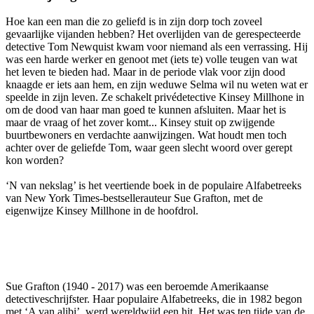
Hoe kan een man die zo geliefd is in zijn dorp toch zoveel
gevaarlijke vijanden hebben? Het overlijden van de gerespecteerde
detective Tom Newquist kwam voor niemand als een verrassing. Hij
was een harde werker en genoot met (iets te) volle teugen van wat
het leven te bieden had. Maar in de periode vlak voor zijn dood
knaagde er iets aan hem, en zijn weduwe Selma wil nu weten wat er
speelde in zijn leven. Ze schakelt privédetective Kinsey Millhone in
om de dood van haar man goed te kunnen afsluiten. Maar het is
maar de vraag of het zover komt... Kinsey stuit op zwijgende
buurtbewoners en verdachte aanwijzingen. Wat houdt men toch
achter over de geliefde Tom, waar geen slecht woord over gerept
kon worden?
‘N van nekslag’ is het veertiende boek in de populaire Alfabetreeks
van New York Times-bestsellerauteur Sue Grafton, met de
eigenwijze Kinsey Millhone in de hoofdrol.
Sue Grafton (1940 - 2017) was een beroemde Amerikaanse
detectiveschrijfster. Haar populaire Alfabetreeks, die in 1982 begon
met ‘A van alibi’, werd wereldwijd een hit. Het was ten tijde van de