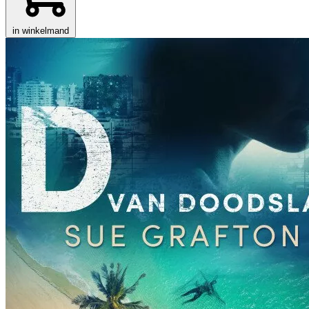
in winkelmand