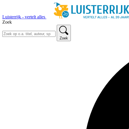
Luisterrijk - vertelt alles
Zoek
Zoek