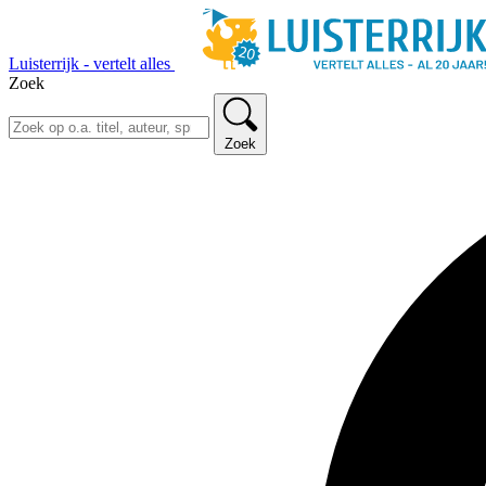
Luisterrijk - vertelt alles
Zoek
Zoek