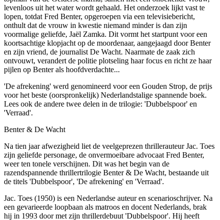
levenloos uit het water wordt gehaald. Het onderzoek lijkt vast te
lopen, totdat Fred Benter, opgeroepen via een televisiebericht,
onthult dat de vrouw in kwestie niemand minder is dan zijn
voormalige geliefde, Jaël Zamka. Dit vormt het startpunt voor een
koortsachtige klopjacht op de moordenaar, aangejaagd door Benter
en zijn vriend, de journalist De Wacht. Naarmate de zaak zich
ontvouwt, verandert de politie plotseling haar focus en richt ze haar
pijlen op Benter als hoofdverdachte...
'De afrekening' werd genomineerd voor een Gouden Strop, de prijs
voor het beste (oorspronkelijk) Nederlandstalige spannende boek.
Lees ook de andere twee delen in de trilogie: 'Dubbelspoor' en
'Verraad'.
Benter & De Wacht
Na tien jaar afwezigheid liet de veelgeprezen thrillerauteur Jac. Toes
zijn geliefde personage, de onvermoeibare advocaat Fred Benter,
weer ten tonele verschijnen. Dit was het begin van de
razendspannende thrillertrilogie Benter & De Wacht, bestaande uit
de titels 'Dubbelspoor', 'De afrekening' en 'Verraad'.
Jac. Toes (1950) is een Nederlandse auteur en scenarioschrijver. Na
een gevarieerde loopbaan als matroos en docent Nederlands, brak
hij in 1993 door met zijn thrillerdebuut 'Dubbelspoor'. Hij heeft