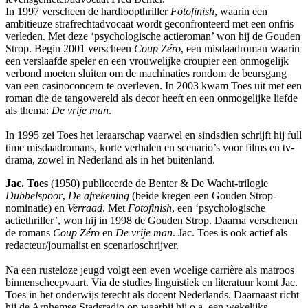
In 1997 verscheen de hardloopthriller
Fotofinish
, waarin een
ambitieuze strafrechtadvocaat wordt geconfronteerd met een onfris
verleden. Met deze ‘psychologische actieroman’ won hij de Gouden
Strop. Begin 2001 verscheen
Coup Zéro
, een misdaadroman waarin
een verslaafde speler en een vrouwelijke croupier een onmogelijk
verbond moeten sluiten om de machinaties rondom de beursgang
van een casinoconcern te overleven. In 2003 kwam Toes uit met een
roman die de tangowereld als decor heeft en een onmogelijke liefde
als thema:
De vrije man
.
In 1995 zei Toes het leraarschap vaarwel en sindsdien schrijft hij full
time misdaadromans, korte verhalen en scenario’s voor films en tv-
drama, zowel in Nederland als in het buitenland.
Jac. Toes
(1950) publiceerde de Benter & De Wacht-trilogie
Dubbelspoor
,
De afrekening
(beide kregen een Gouden Strop-
nominatie) en
Verraad
. Met
Fotofinish
, een ‘psychologische
actiethriller’, won hij in 1998 de Gouden Strop. Daarna verschenen
de romans
Coup Zéro
en
De vrije man
. Jac. Toes is ook actief als
redacteur/journalist en scenarioschrijver.
Na een rusteloze jeugd volgt een even woelige carrière als matroos
binnenscheepvaart. Via de studies linguïstiek en literatuur komt Jac.
Toes in het onderwijs terecht als docent Nederlands. Daarnaast richt
hij de Arnhemse Stadsradio op waarbij hij o.a. een wekelijks