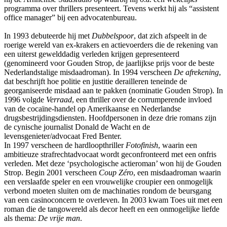
programma over thrillers presenteert. Tevens werkt hij als “assistent
office manager” bij een advocatenbureau.
In 1993 debuteerde hij met
Dubbelspoor
, dat zich afspeelt in de
roerige wereld van ex-krakers en actievoerders die de rekening van
een uiterst gewelddadig verleden krijgen gepresenteerd
(genomineerd voor Gouden Strop, de jaarlijkse prijs voor de beste
Nederlandstalige misdaadroman). In 1994 verscheen
De afrekening
,
dat beschrijft hoe politie en justitie derailleren teneinde de
georganiseerde misdaad aan te pakken (nominatie Gouden Strop). In
1996 volgde
Verraad
, een thriller over de corrumperende invloed
van de cocaïne-handel op Amerikaanse en Nederlandse
drugsbestrijdingsdiensten. Hoofdpersonen in deze drie romans zijn
de cynische journalist Donald de Wacht en de
levensgenieter/advocaat Fred Benter.
In 1997 verscheen de hardloopthriller
Fotofinish
, waarin een
ambitieuze strafrechtadvocaat wordt geconfronteerd met een onfris
verleden. Met deze ‘psychologische actieroman’ won hij de Gouden
Strop. Begin 2001 verscheen
Coup Zéro
, een misdaadroman waarin
een verslaafde speler en een vrouwelijke croupier een onmogelijk
verbond moeten sluiten om de machinaties rondom de beursgang
van een casinoconcern te overleven. In 2003 kwam Toes uit met een
roman die de tangowereld als decor heeft en een onmogelijke liefde
als thema:
De vrije man
.