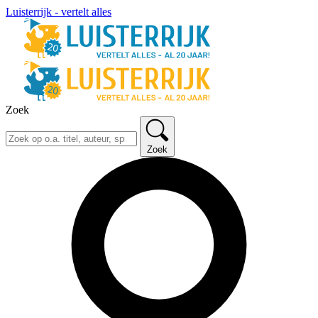
Luisterrijk - vertelt alles
Zoek
Zoek