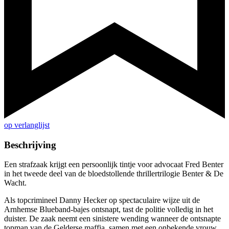
op verlanglijst
Beschrijving
Een strafzaak krijgt een persoonlijk tintje voor advocaat Fred Benter
in het tweede deel van de bloedstollende thrillertrilogie Benter & De
Wacht.
Als topcrimineel Danny Hecker op spectaculaire wijze uit de
Arnhemse Blueband-bajes ontsnapt, tast de politie volledig in het
duister. De zaak neemt een sinistere wending wanneer de ontsnapte
topman van de Gelderse maffia, samen met een onbekende vrouw,