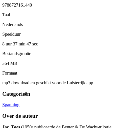
9788727161440
Taal
Nederlands
Speelduur
8 uur 37 min
47 sec
Bestandsgrootte
364 MB
Formaat
mp3 download en geschikt voor de Luisterrijk app
Categorieën
Spanning
Over de auteur
Jac. Toes
(1950) publiceerde de Benter & De Wacht-trilogie