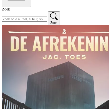
Zoek
Zoek