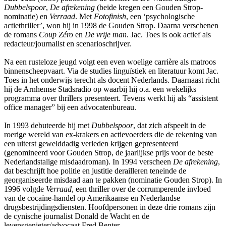
Dubbelspoor
,
De afrekening
(beide kregen een Gouden Strop-
nominatie) en
Verraad
. Met
Fotofinish
, een ‘psychologische
actiethriller’, won hij in 1998 de Gouden Strop. Daarna verschenen
de romans
Coup Zéro
en
De vrije man
. Jac. Toes is ook actief als
redacteur/journalist en scenarioschrijver.
Na een rusteloze jeugd volgt een even woelige carrière als matroos
binnenscheepvaart. Via de studies linguïstiek en literatuur komt Jac.
Toes in het onderwijs terecht als docent Nederlands. Daarnaast richt
hij de Arnhemse Stadsradio op waarbij hij o.a. een wekelijks
programma over thrillers presenteert. Tevens werkt hij als “assistent
office manager” bij een advocatenbureau.
In 1993 debuteerde hij met
Dubbelspoor
, dat zich afspeelt in de
roerige wereld van ex-krakers en actievoerders die de rekening van
een uiterst gewelddadig verleden krijgen gepresenteerd
(genomineerd voor Gouden Strop, de jaarlijkse prijs voor de beste
Nederlandstalige misdaadroman). In 1994 verscheen
De afrekening
,
dat beschrijft hoe politie en justitie derailleren teneinde de
georganiseerde misdaad aan te pakken (nominatie Gouden Strop). In
1996 volgde
Verraad
, een thriller over de corrumperende invloed
van de cocaïne-handel op Amerikaanse en Nederlandse
drugsbestrijdingsdiensten. Hoofdpersonen in deze drie romans zijn
de cynische journalist Donald de Wacht en de
levensgenieter/advocaat Fred Benter.