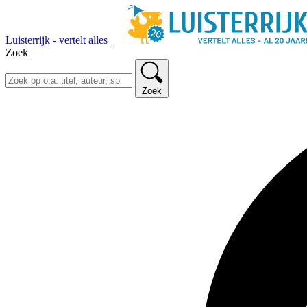
Luisterrijk - vertelt alles
Zoek
Zoek