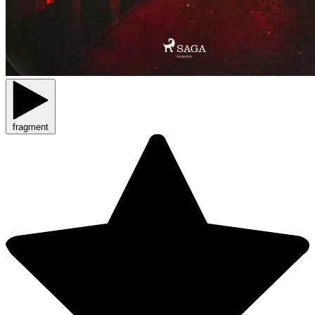
fragment