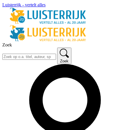
Luisterrijk - vertelt alles
Zoek
Zoek