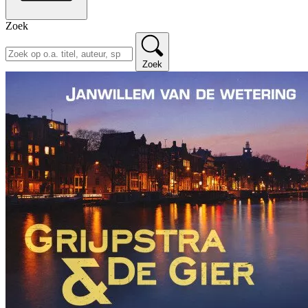
Zoek
Zoek