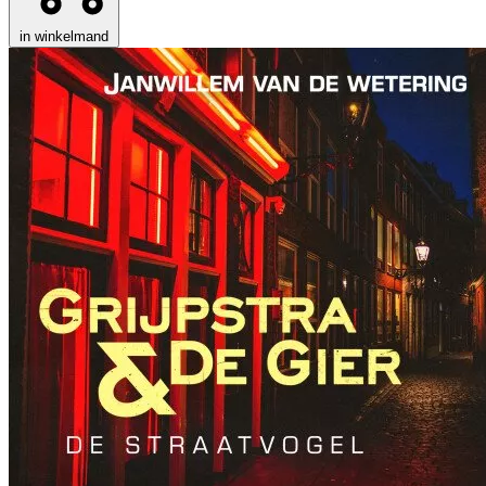
in winkelmand