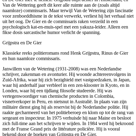
Van de Wettering geeft dit keer alle ruimte aan de (zoals altijd
naamloze) commissaris. Maar terwijl Van de Wetering zijn fascinatie
voor zenboeddhisme in de tekst verwerkt, verliest hij het verhaal niet
uit het oog. De Gier en de commissaris raken verzeild in een
psychologisch kat-en-muis-spel met een yakuza-leider. Alleen een
fikse dosis sarcastische humor verlicht de spanning.
Grijpstra en De Gier
Klassieke reeks politieromans rond Henk Grijpstra, Rinus de Gier
en hun naamloze commissaris.
Janwillem van de Wetering (1931-2008) was een Nederlandse
schrijver, zakenman en avonturier. Hij woonde achtereenvolgens in
Zuid-Afrika, waar hij zich bezighield met vastgoedzaken, in Japan,
waar hij anderhalf jaar verbleef in een zen-klooster in Kyoto, en in
Londen, waar hij een tijdlang filosofie studeerde. Hij was
vertegenwoordiger van chemische producten in Colombia,
visnetverkoper in Peru, en nietsnut in Australië. In plaats van zijn
militaire dienst ging hij als reservist bij de Nederlandse politie. Hij
raakte gecharmeerd van het politieberoep en klom op tot de rang van
sergeant en inspecteur. In 1975 verhuisde hij naar Maine en besloot
zich full-time aan het schrijven te wijden. In 1984 werd hij bekroond
met de Franse Grand prix de littérature policière. Hij is vooral
bekend door de boeken van Grijpstra en De Gier.