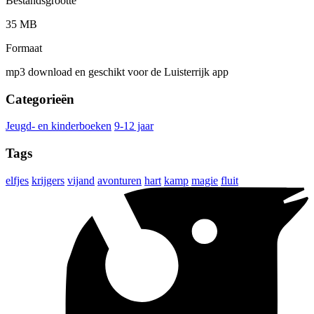
Bestandsgrootte
35 MB
Formaat
mp3 download en geschikt voor de Luisterrijk app
Categorieën
Jeugd- en kinderboeken
9-12 jaar
Tags
elfjes
krijgers
vijand
avonturen
hart
kamp
magie
fluit