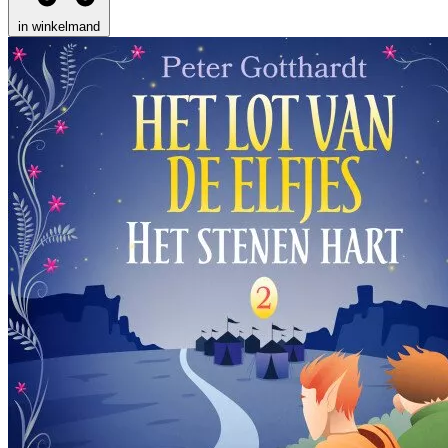
in winkelmand