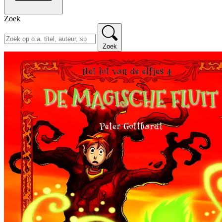
Zoek
Zoek