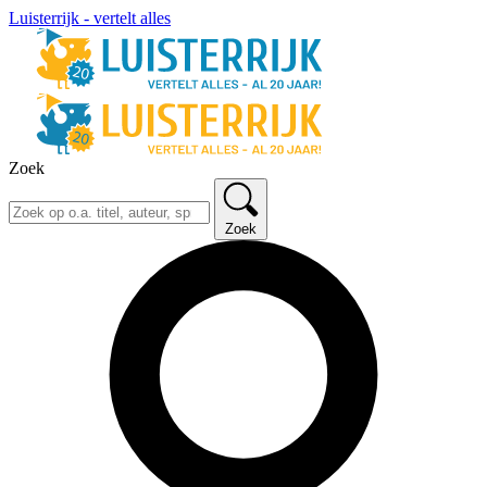
Luisterrijk - vertelt alles
Zoek
Zoek