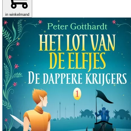
in winkelmand