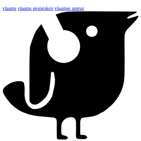
vlaams
vlaams gesproken
vlaamse auteur