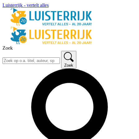
Luisterrijk - vertelt alles
Zoek
Zoek