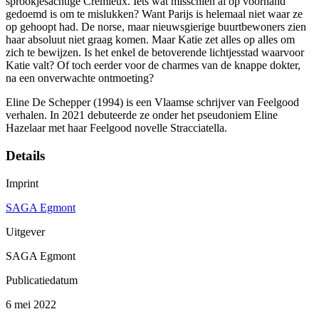
sprookjesachtige Crémieux. Iets wat misschien al op voorhand
gedoemd is om te mislukken? Want Parijs is helemaal niet waar ze
op gehoopt had. De norse, maar nieuwsgierige buurtbewoners zien
haar absoluut niet graag komen. Maar Katie zet alles op alles om
zich te bewijzen. Is het enkel de betoverende lichtjesstad waarvoor
Katie valt? Of toch eerder voor de charmes van de knappe dokter,
na een onverwachte ontmoeting?
Eline De Schepper (1994) is een Vlaamse schrijver van Feelgood
verhalen. In 2021 debuteerde ze onder het pseudoniem Eline
Hazelaar met haar Feelgood novelle Stracciatella.
Details
Imprint
SAGA Egmont
Uitgever
SAGA Egmont
Publicatiedatum
6 mei 2022