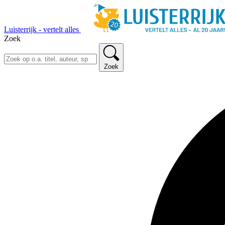
Luisterrijk - vertelt alles
Zoek
Zoek