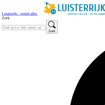
Luisterrijk - vertelt alles
Zoek
Zoek