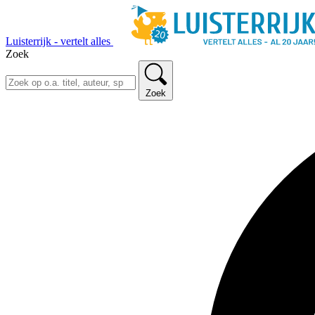
Luisterrijk - vertelt alles
Zoek
Zoek