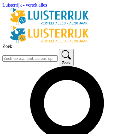
Luisterrijk - vertelt alles
Zoek
Zoek