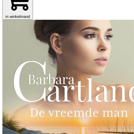
in winkelmand