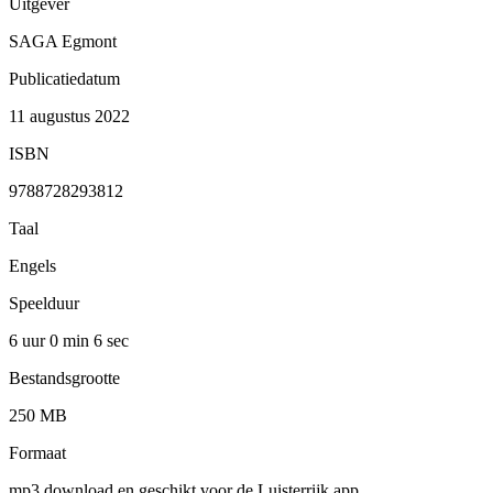
Uitgever
SAGA Egmont
Publicatiedatum
11 augustus 2022
ISBN
9788728293812
Taal
Engels
Speelduur
6 uur 0 min
6 sec
Bestandsgrootte
250 MB
Formaat
mp3 download en geschikt voor de Luisterrijk app