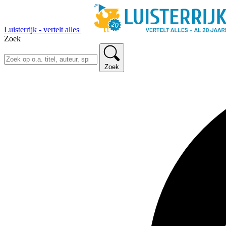
Luisterrijk - vertelt alles
Zoek
Zoek