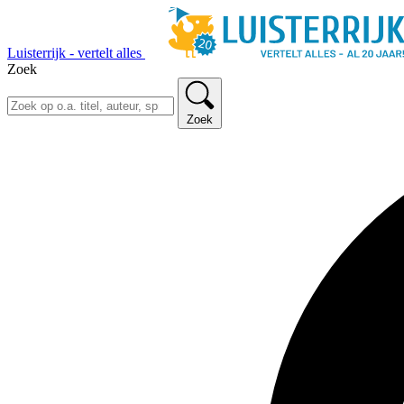
Luisterrijk - vertelt alles
Zoek
Zoek