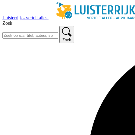
Luisterrijk - vertelt alles
Zoek
Zoek