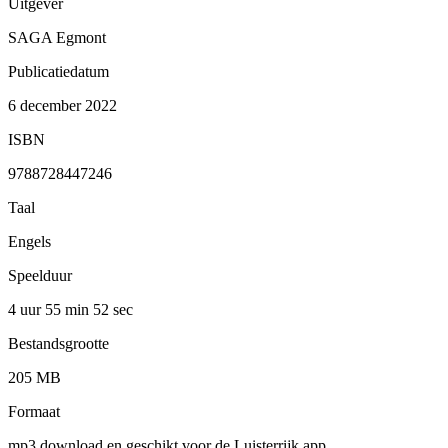
Uitgever
SAGA Egmont
Publicatiedatum
6 december 2022
ISBN
9788728447246
Taal
Engels
Speelduur
4 uur 55 min
52 sec
Bestandsgrootte
205 MB
Formaat
mp3 download en geschikt voor de Luisterrijk app