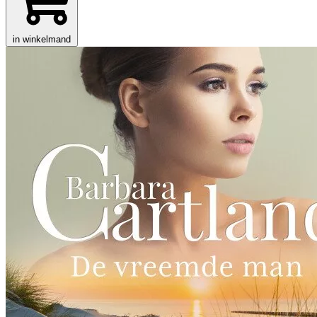
in winkelmand