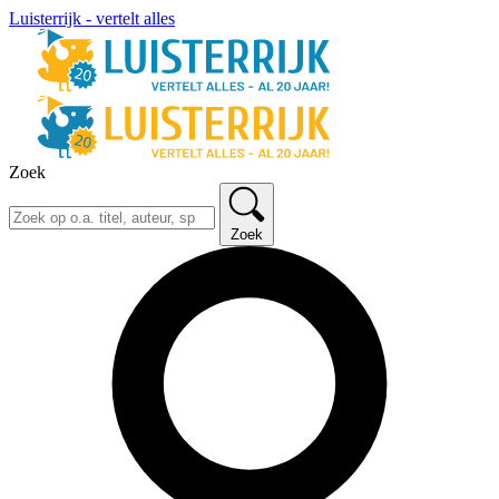
Luisterrijk - vertelt alles
Zoek
Zoek