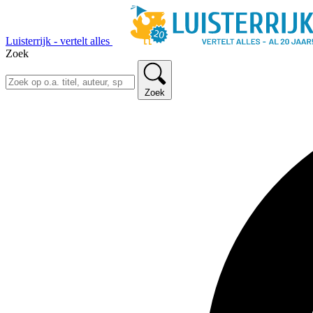
Luisterrijk - vertelt alles
Zoek
Zoek