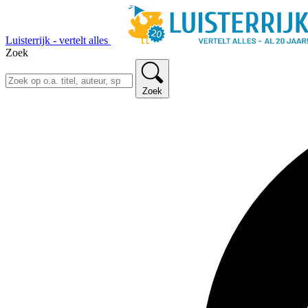
Luisterrijk - vertelt alles
Zoek
Zoek