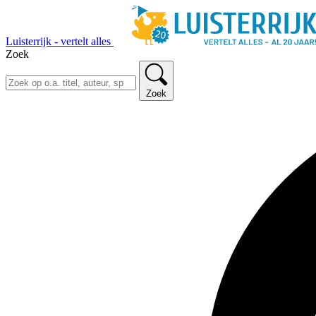
Luisterrijk - vertelt alles
Zoek
Zoek