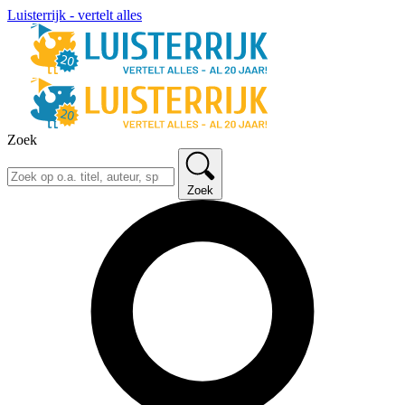
Luisterrijk - vertelt alles
Zoek
Zoek