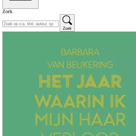
Zoek
Zoek