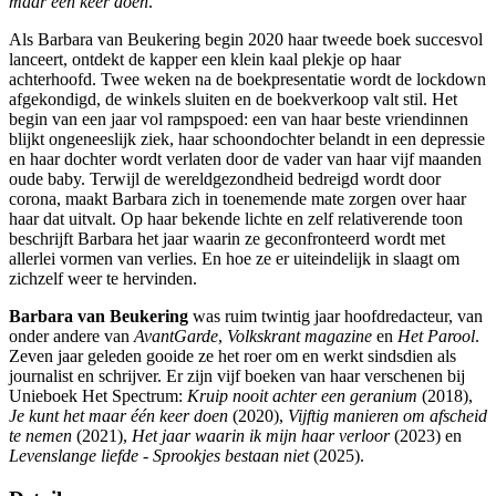
maar één keer doen
.
Als Barbara van Beukering begin 2020 haar tweede boek succesvol
lanceert, ontdekt de kapper een klein kaal plekje op haar
achterhoofd. Twee weken na de boekpresentatie wordt de lockdown
afgekondigd, de winkels sluiten en de boekverkoop valt stil. Het
begin van een jaar vol rampspoed: een van haar beste vriendinnen
blijkt ongeneeslijk ziek, haar schoondochter belandt in een depressie
en haar dochter wordt verlaten door de vader van haar vijf maanden
oude baby. Terwijl de wereldgezondheid bedreigd wordt door
corona, maakt Barbara zich in toenemende mate zorgen over haar
haar dat uitvalt. Op haar bekende lichte en zelf relativerende toon
beschrijft Barbara het jaar waarin ze geconfronteerd wordt met
allerlei vormen van verlies. En hoe ze er uiteindelijk in slaagt om
zichzelf weer te hervinden.
Barbara van Beukering
was ruim twintig jaar hoofdredacteur, van
onder andere van
AvantGarde
,
Volkskrant magazine
en
Het Parool
.
Zeven jaar geleden gooide ze het roer om en werkt sindsdien als
journalist en schrijver. Er zijn vijf boeken van haar verschenen bij
Unieboek Het Spectrum:
Kruip nooit achter een geranium
(2018),
Je kunt het maar één keer doen
(2020),
Vijftig manieren om afscheid
te nemen
(2021),
Het jaar waarin ik mijn haar verloor
(2023) en
Levenslange liefde - Sprookjes bestaan niet
(2025).