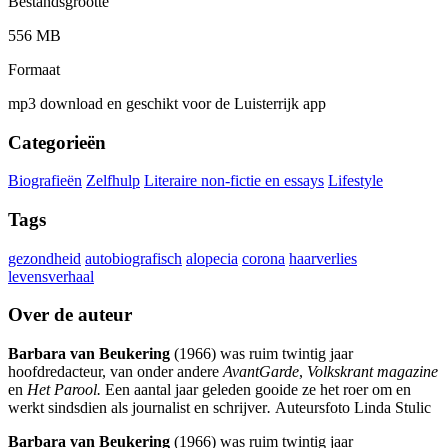
Bestandsgrootte
556 MB
Formaat
mp3 download en geschikt voor de Luisterrijk app
Categorieën
Biografieën
Zelfhulp
Literaire non-fictie en essays
Lifestyle
Tags
gezondheid
autobiografisch
alopecia
corona
haarverlies
levensverhaal
Over de auteur
Barbara van Beukering
(1966) was ruim twintig jaar
hoofdredacteur, van onder andere
AvantGarde
,
Volkskrant magazine
en
Het Parool.
Een aantal jaar geleden gooide ze het roer om en
werkt sindsdien als journalist en schrijver
.
Auteursfoto Linda Stulic
Barbara van Beukering
(1966) was ruim twintig jaar