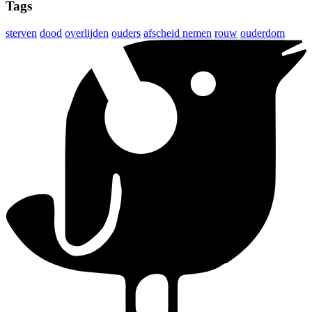
Tags
sterven
dood
overlijden
ouders
afscheid nemen
rouw
ouderdom