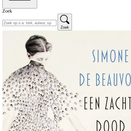
Zoek
Zoek