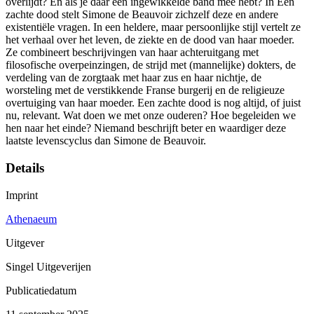
overlijdt? En als je daar een ingewikkelde band mee hebt? In Een
zachte dood stelt Simone de Beauvoir zichzelf deze en andere
existentiële vragen. In een heldere, maar persoonlijke stijl vertelt ze
het verhaal over het leven, de ziekte en de dood van haar moeder.
Ze combineert beschrijvingen van haar achteruitgang met
filosofische overpeinzingen, de strijd met (mannelijke) dokters, de
verdeling van de zorgtaak met haar zus en haar nichtje, de
worsteling met de verstikkende Franse burgerij en de religieuze
overtuiging van haar moeder. Een zachte dood is nog altijd, of juist
nu, relevant. Wat doen we met onze ouderen? Hoe begeleiden we
hen naar het einde? Niemand beschrijft beter en waardiger deze
laatste levenscyclus dan Simone de Beauvoir.
Details
Imprint
Athenaeum
Uitgever
Singel Uitgeverijen
Publicatiedatum