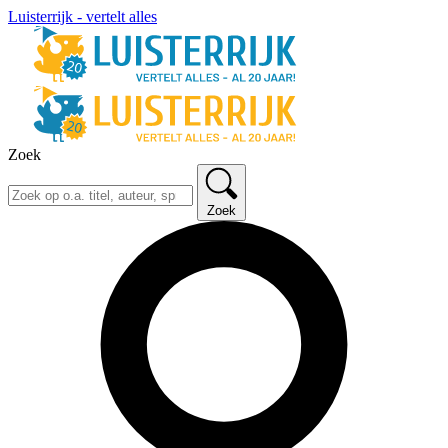
Luisterrijk - vertelt alles
Zoek
Zoek