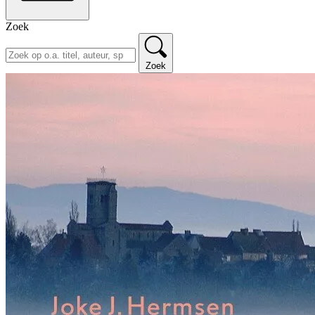
Zoek
Zoek